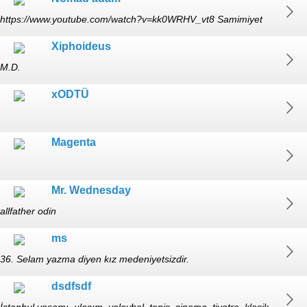
https://www.youtube.com/watch?v=kk0WRHV_vt8 Samimiyet
gösterin, gülün. hafta içi 18:00-22:00 arası açık.
Xiphoideus
M.D.
xODTÜ
Magenta
Mr. Wednesday
allfather odin
ms
36. Selam yazma diyen kız medeniyetsizdir.
dsdfsdf