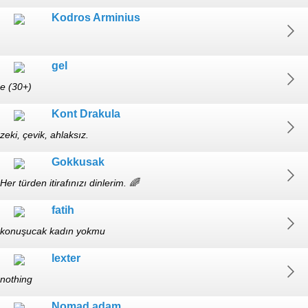
Kodros Arminius
gel
e (30+)
Kont Drakula
zeki, çevik, ahlaksız.
Gokkusak
Her türden itirafınızı dinlerim. 🌈
fatih
konuşucak kadın yokmu
lexter
nothing
Nomad adam