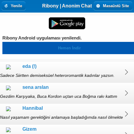
Ribony | Anonim Chat
Yenile
Masaüstü Site
Ribony Android uygulaması yenilendi.
Hemen İndir
eda (!)
Sadece Siirtten demiseksüel heteroromantik kadınlar yazsın.
https://ibb.co/Hvp6XXG https://ibb.co/KxYF1VRR
sena arslan
Gezdim Karşıyaka, Buca Kordon uçtan uca Boğma rakı kattım
buza Peynir ve karpuza :) https://hizliresim.com/uqnppkpr
Hannibal
Nasıl yaşamam gerektiğini anlamaya başladığımda nasıl ölmekte
olduğumu gördüm https://youtu.be/vP-HSoe7IAU?
Gizem