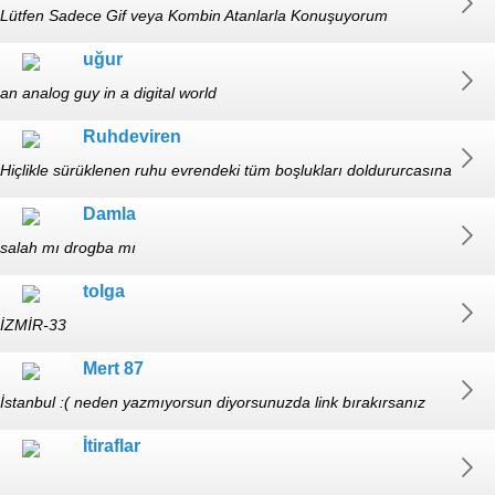
si=YcQgjtIkDskx55ca Psikoloji
Lütfen Sadece Gif veya Kombin Atanlarla Konuşuyorum
uğur
an analog guy in a digital world
Ruhdeviren
Hiçlikle sürüklenen ruhu evrendeki tüm boşlukları doldururcasına
çağlarken, akmak istediği tek yer onsuzluktan kuruyup
Damla
ölmüştü.1987m-☯️+🔞+🧠
salah mı drogba mı
tolga
İZMİR-33
Mert 87
İstanbul :( neden yazmıyorsun diyorsunuzda link bırakırsanız
dönerim:0 çalıştığım için göremiyorum bazeng geç kalıyorum
İtiraflar