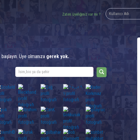
Zaten üyeliğiniz var mı ?
lın
a başlayın. Üye olmanıza
gerek yok.