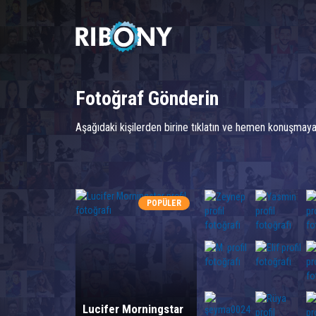
Fotoğraf Gönderin
Üye olup anonimlerden mesaj a
Aşağıdaki kişilerden birine tıklatın ve hemen konuşmay
POPÜLER
Lucifer Morningstar