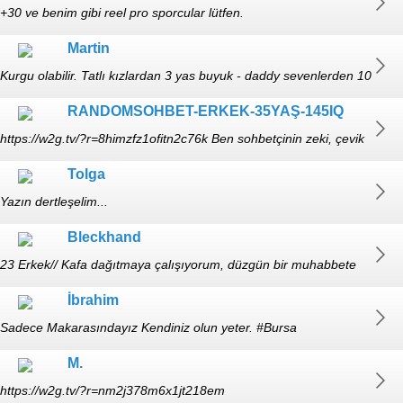
+30 ve benim gibi reel pro sporcular lütfen.
Martin
Kurgu olabilir. Tatlı kızlardan 3 yas buyuk - daddy sevenlerden 10
yas... 18 yaş altı yazmasın
RANDOMSOHBET-ERKEK-35YAŞ-145IQ
https://w2g.tv/?r=8himzfz1ofitn2c76k Ben sohbetçinin zeki, çevik
ve aynı zamanda ahlaklısını severim.
Tolga
Yazın dertleşelim...
Bleckhand
23 Erkek// Kafa dağıtmaya çalışıyorum, düzgün bir muhabbete
hayır demem, içeri buyur.
İbrahim
Sadece Makarasındayız Kendiniz olun yeter. #Bursa
M.
https://w2g.tv/?r=nm2j378m6x1jt218em