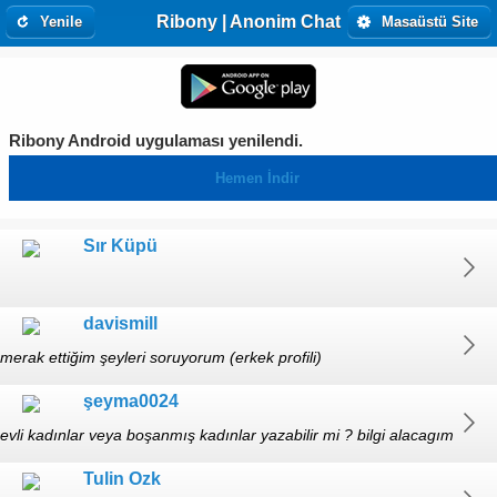
Ribony | Anonim Chat
Yenile
Masaüstü Site
Ribony Android uygulaması yenilendi.
Hemen İndir
Sır Küpü
davismill
merak ettiğim şeyleri soruyorum (erkek profili)
şeyma0024
evli kadınlar veya boşanmış kadınlar yazabilir mi ? bilgi alacagım
Tulin Ozk