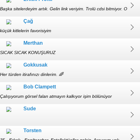
Başka sitelerdeyim artık. Gelin link veriyim. Trolü cdsi bitmiyor. O
beni tanıdığını söyleyen hatun? Söylediklerin ne alaka?
Çağ
küçük kitlelerin favorisiyim
https://www.tumblr.com/blog/kocyigitcag vsco.co/kocyigitcag
Merthan
SICAK SICAK KONUŞURUZ
Gokkusak
Her türden itirafınızı dinlerim. 🌈
Bob Clampett
Çalışıyorum görsel falan atmayın kalkıyor işim bölünüyor
Sude
Torsten