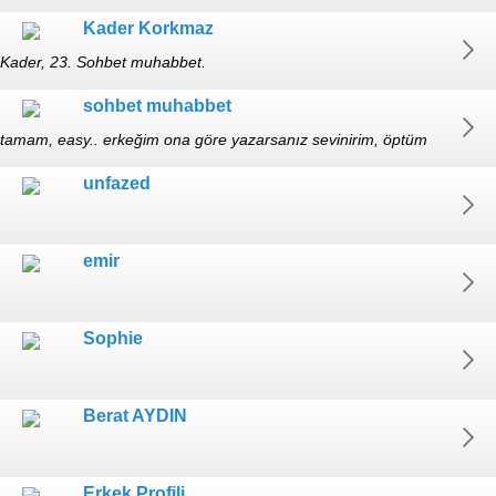
Kader Korkmaz
Kader, 23. Sohbet muhabbet.
sohbet muhabbet
tamam, easy.. erkeğim ona göre yazarsanız sevinirim, öptüm
unfazed
emir
Sophie
Berat AYDIN
Erkek Profili