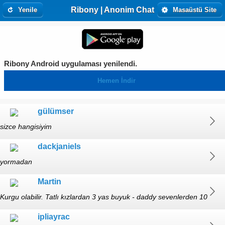
Ribony | Anonim Chat
Yenile
Masaüstü Site
Ribony Android uygulaması yenilendi.
Hemen İndir
gülümser
sizce hangisiyim
dackjaniels
yormadan
Martin
Kurgu olabilir. Tatlı kızlardan 3 yas buyuk - daddy sevenlerden 10
yas... 18 yaş altı yazmasın
ipliayrac