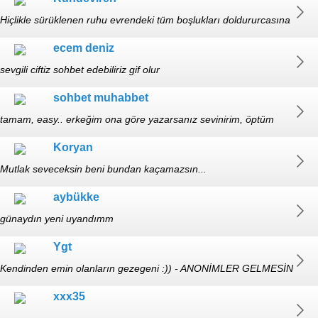
Hiçlikle sürüklenen ruhu evrendeki tüm boşlukları doldururcasına
çağlarken, akmak istediği tek yer onsuzluktan kuruyup
ecem deniz
ölmüştü.1987m-☯️+🔞+🧠
sevgili ciftiz sohbet edebiliriz gif olur
sohbet muhabbet
tamam, easy.. erkeğim ona göre yazarsanız sevinirim, öptüm
Koryan
Mutlak seveceksin beni bundan kaçamazsın...
aybükke
günaydın yeni uyandımm
Ygt
Kendinden emin olanların gezegeni :)) - ANONİMLER GELMESİN
xxx35