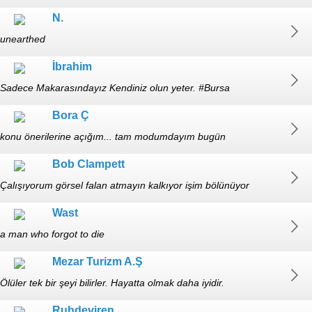
N.
unearthed
İbrahim
Sadece Makarasındayız Kendiniz olun yeter. #Bursa
Bora Ç
konu önerilerine açığım... tam modumdayım bugün
Bob Clampett
Çalışıyorum görsel falan atmayın kalkıyor işim bölünüyor
Wast
a man who forgot to die
Mezar Turizm A.Ş
Ölüler tek bir şeyi bilirler. Hayatta olmak daha iyidir.
Ruhdeviren