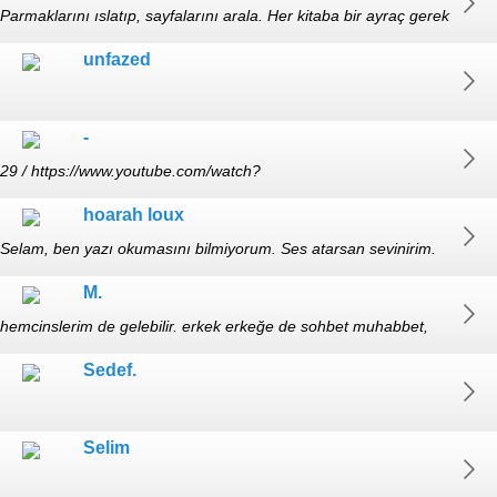
Parmaklarını ıslatıp, sayfalarını arala. Her kitaba bir ayraç gerek
(+30)
unfazed
-
29 / https://www.youtube.com/watch?
v=cbNnJLWhu8U&list=RDcbNnJLWhu8U&start_radio=1 /
hoarah loux
https://www.youtube.com/watch?v=zwNJN8l8F-k&list=RDzwNJN
Selam, ben yazı okumasını bilmiyorum. Ses atarsan sevinirim.
M.
hemcinslerim de gelebilir. erkek erkeğe de sohbet muhabbet,
cckld, cece rose hayranı
Sedef.
Selim