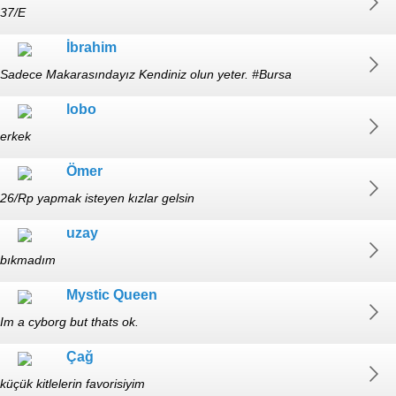
37/E
İbrahim
Sadece Makarasındayız Kendiniz olun yeter. #Bursa
lobo
erkek
Ömer
26/Rp yapmak isteyen kızlar gelsin
uzay
bıkmadım
Mystic Queen
Im a cyborg but thats ok.
Çağ
küçük kitlelerin favorisiyim