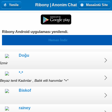
Ribony | Anonim Chat
Yenile
Masaüstü Site
Ribony Android uygulaması yenilendi.
Hemen İndir
Doğu
İzmir
*-*
Beyaz tenli Kadınlar , Balık etli hanımlar *+*
Biskof
rainey