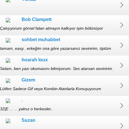
Bob Clampett
Çalışıyorum görsel falan atmayın kalkıyor işim bölünüyor
sohbet muhabbet
tamam, easy.. erkeğim ona göre yazarsanız sevinirim, öptüm
hoarah loux
Selam, ben yazı okumasını bilmiyorum. Ses atarsan sevinirim.
Gizem
Lütfen Sadece Gif veya Kombin Atanlarla Konuşuyorum
.
32|E ... ... yalnız o herkesler..
Suzan