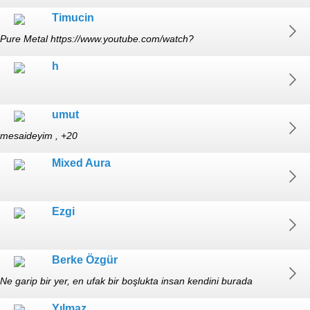
https://www.tumblr.com/blog/kocyigitcag vsco.co/kocyigitcag
Timucin
Pure Metal https://www.youtube.com/watch?
v=aWxBrI0g1kE&list=RDaWxBrI0g1kE
h
umut
mesaideyim , +20
Mixed Aura
Ezgi
Berke Özgür
Ne garip bir yer, en ufak bir boşlukta insan kendini burada
buluyor.
Yılmaz