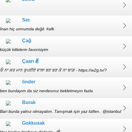
Ser.
İnan hiç umrumda değil. #afk
Çağ
küçük kitlelerin favorisiyim
https://www.tumblr.com/blog/kocyigitcag vsco.co/kocyigitcag
Çaarı ✌️
ਓ ਨਾ ਕਰ ਮਾਨ ਰੁਪਈਏ ਵਾਲਾ ਬਣ ਬਣ ਕੇ ਨਾ ਬਾਗ਼ - https://w2g.tv/?
r=nm2j378m6x1jt218em
önder
ben burdayım da siz nerdesınız bekletmeyın fazla
Burak
Bari burda yalnız olmayalım..Tanışmak için yaz lütfen.. @istanbul
yaş :32
Gokkusak