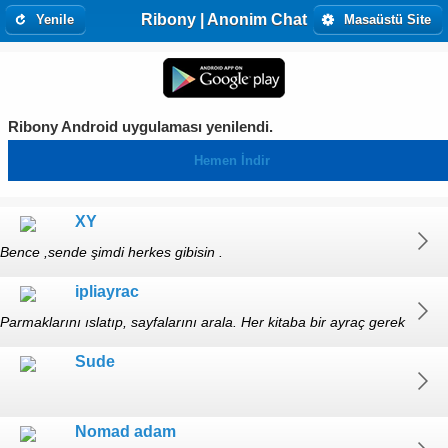
Ribony | Anonim Chat
Yenile
Masaüstü Site
Ribony Android uygulaması yenilendi.
Hemen İndir
XY
Bence ,sende şimdi herkes gibisin .
ipliayrac
Parmaklarını ıslatıp, sayfalarını arala. Her kitaba bir ayraç gerek
(+30)
Sude
Nomad adam