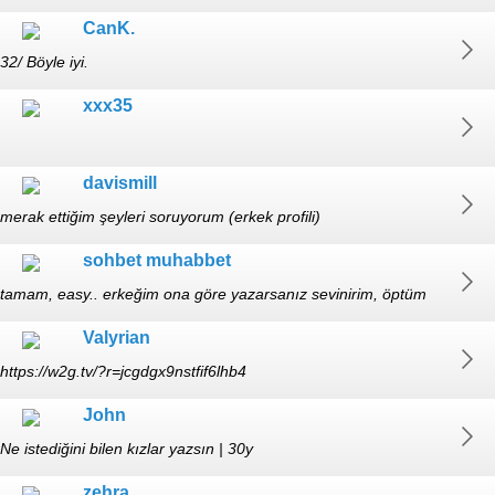
CanK.
32/ Böyle iyi.
xxx35
davismill
merak ettiğim şeyleri soruyorum (erkek profili)
sohbet muhabbet
tamam, easy.. erkeğim ona göre yazarsanız sevinirim, öptüm
Valyrian
https://w2g.tv/?r=jcgdgx9nstfif6lhb4
John
Ne istediğini bilen kızlar yazsın | 30y
zehra