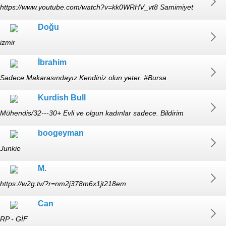
https://www.youtube.com/watch?v=kk0WRHV_vt8 Samimiyet
gösterin, gülün. hafta içi 18:00-22:00 arası açık.
Doğu
izmir
İbrahim
Sadece Makarasındayız Kendiniz olun yeter. #Bursa
Kurdish Bull
Mühendis/32---30+ Evli ve olgun kadınlar sadece. Bildirim
gelmiyor arada, sabırlı ol. #gizli #gif #nogay
boogeyman
https://prnt.sc/srFQpC_la4g4
Junkie
M.
https://w2g.tv/?r=nm2j378m6x1jt218em
Can
RP - GİF