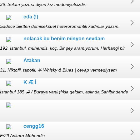
36. Selam yazma diyen kız medeniyetsizdir.
eda (!)
Sadece Siirtten demiseksüel heteroromantik kadınlar yazsın.
https://ibb.co/Hvp6XXG https://ibb.co/KxYF1VRR
nolacak bu benim minyon sevdam
192, İstanbul, mühendis, koç. Bir şey aramıyorum. Herhangi bir
iddiam da yok.
Atakan
31. Niktofil, tapofil. ⛧ Whisky & Blues | cevap vermediysem
görmemişimdir, tekrar yazabilirsiniz.
K Æ İ
İstanbul 185 🦂 / Buraya yanlışlıkla geldim, aslında Sahibindende
klima bakıyordum
cengg16
E/29 Ankara Mühendis