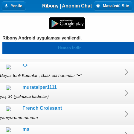
Ribony | Anonim Chat
Yenile
Masaüstü Site
Ribony Android uygulaması yenilendi.
Hemen İndir
*-*
Beyaz tenli Kadınlar , Balık etli hanımlar *+*
muratalper1111
yaş 34 (yalnızca kadınlar)
French Croissant
yanıyorummmmmm
ms