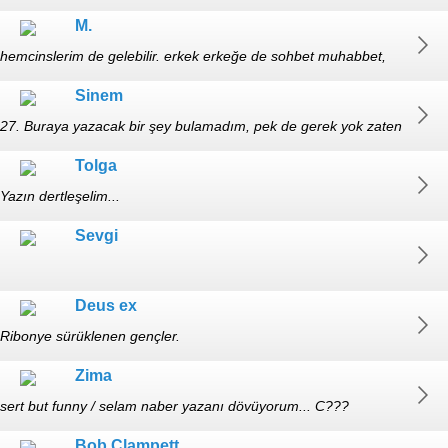
M.
hemcinslerim de gelebilir. erkek erkeğe de sohbet muhabbet,
cckld, cece rose hayranı
Sinem
27. Buraya yazacak bir şey bulamadım, pek de gerek yok zaten
anonim kalın yeterli
Tolga
Yazın dertleşelim...
Sevgi
Deus ex
Ribonye sürüklenen gençler.
Zima
sert but funny / selam naber yazanı dövüyorum... C???
Bob Clampett