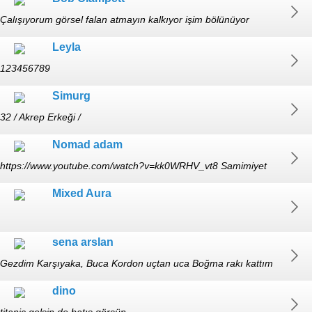
Çalışıyorum görsel falan atmayın kalkıyor işim bölünüyor
Leyla
123456789
Simurg
32 / Akrep Erkeği /
Nomad adam
https://www.youtube.com/watch?v=kk0WRHV_vt8 Samimiyet
gösterin, gülün. hafta içi 18:00-22:00 arası açık.
Mixed Aura
sena arslan
Gezdim Karşıyaka, Buca Kordon uçtan uca Boğma rakı kattım
buza Peynir ve karpuza :) https://hizliresim.com/uqnppkpr
dino