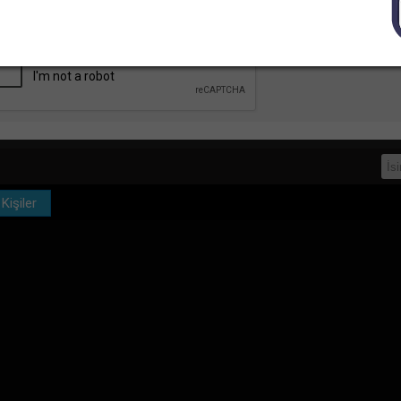
Görüşme linki
Gruplar
-->
Bu linki tarayıcına kaydet, mesajına cevap verildiğ
Kişiler
ajınız Gönderildi