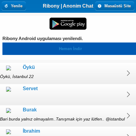
Ribony | Anonim Chat
Yenile
Masaüstü Site
Ribony Android uygulaması yenilendi.
Hemen İndir
Öykü
Öykü, İstanbul 22
Servet
Burak
Bari burda yalnız olmayalım..Tanışmak için yaz lütfen.. @istanbul
yaş :32
İbrahim