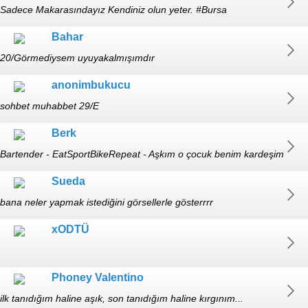
Sadece Makarasındayız Kendiniz olun yeter. #Bursa
Bahar
20/Görmediysem uyuyakalmışımdır
anonimbukucu
sohbet muhabbet 29/E
Berk
Bartender - EatSportBikeRepeat - Aşkım o çocuk benim kardeşim
gibi deki O Çocuk.
Sueda
bana neler yapmak istediğini görsellerle gösterrrr
xODTÜ
Phoney Valentino
ilk tanıdığım haline aşık, son tanıdığım haline kırgınım...