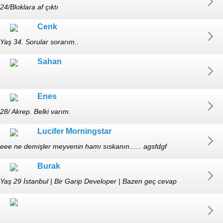
24/Bloklara af çıktı
Cenk
Yaş 34. Sorular sorarım..
Sahan
Enes
28/ Akrep. Belki varım.
Lucifer Morningstar
eee ne demişler meyvenin hamı sıskanın...... agsfdgf
Burak
Yaş 29 İstanbul | Bir Garip Developer | Bazen geç cevap
veriyorum, ama veriyorum.Görmüyorum ondan :(