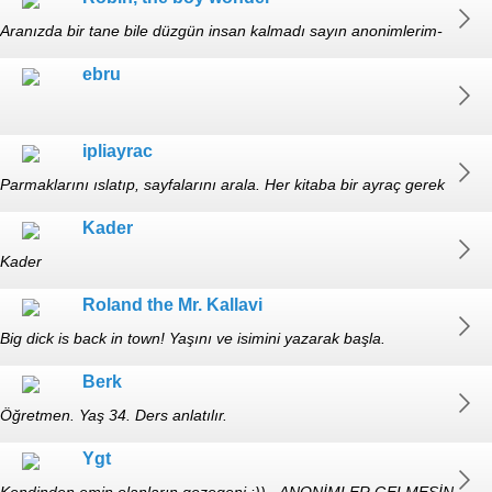
Aranızda bir tane bile düzgün insan kalmadı sayın anonimlerim-
ERKEK-29-Yüksek Mühendis https://youtu.be/4ZMOSLBz2WE Hows
ebru
life,dert dinlenir
ipliayrac
Parmaklarını ıslatıp, sayfalarını arala. Her kitaba bir ayraç gerek
(+30)
Kader
Kader
Roland the Mr. Kallavi
Big dick is back in town! Yaşını ve isimini yazarak başla.
Konuşmayı kapatma... biraz bekle...
Berk
Öğretmen. Yaş 34. Ders anlatılır.
Ygt