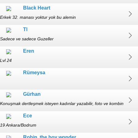
Black Heart
Erkek 32. manası yoktur yok bu alemin
Tl
Sadece ve sadece Guzeller
Eren
Lvl 24
Rümeysa
Gürhan
Konuşmak dertleşmek isteyen kadınlar yazabilir, foto ve kombin
yorumu yapılır, itirafları olanları da dinlerim. Master.
Ece
19 Ankara/Bodrum
Robin, the boy wonder