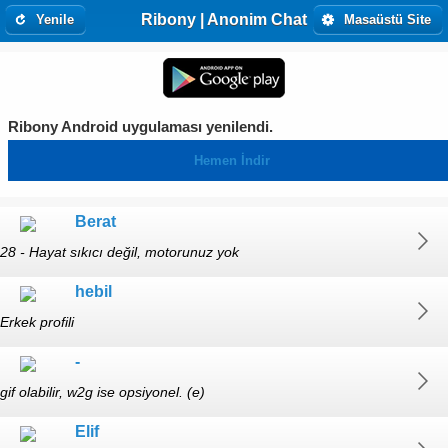
Ribony | Anonim Chat
Yenile
Masaüstü Site
Ribony Android uygulaması yenilendi.
Hemen İndir
Berat
28 - Hayat sıkıcı değil, motorunuz yok
hebil
Erkek profili
-
gif olabilir, w2g ise opsiyonel. (e)
Elif