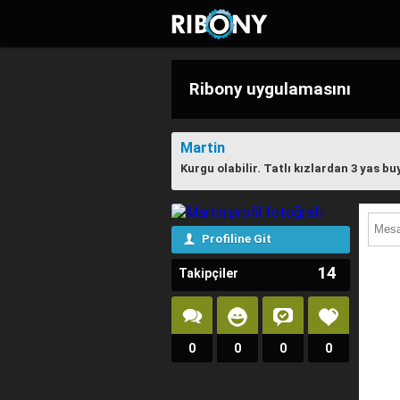
Ribony uygulamasını
telefonunuza indirdiniz
Martin
Kurgu olabilir. Tatlı kızlardan 3 yas b
mi? İndirmek için:
Profiline Git
14
Takipçiler
0
0
0
0