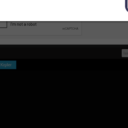
Görüşme linki
Gruplar
-->
Bu linki tarayıcına kaydet, mesajına cevap verildiğ
Kişiler
ajınız Gönderildi