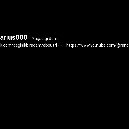
tarius000
Yaşadığı Şehir :
ick.com/degisikbiradam/about ¶ --- ⌡ https://www.youtube.com/@r