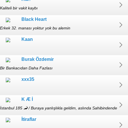
Kaliteli bir vakit kaybı
Black Heart
Erkek 32. manası yoktur yok bu alemin
Kaan
Burak Özdemir
Bir Bankacıdan Daha Fazlası
xxx35
K Æ İ
İstanbul 185 🦂 / Buraya yanlışlıkla geldim, aslında Sahibindende
klima bakıyordum
İtiraflar