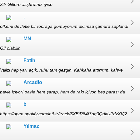
22/ Giflere alıştırdınız iyice
.
öfkemi devletle bir toprağa gömüyorum aklımsa çamura saplandı
saplanacak
MN
Gif olabilir.
Fatih
Valizi hep yarı açık, ruhu tam gezgin. Kahkaha attırırım, kahve
ısmarlarım.
Arcadio
pavle içiyor! pavle hem şarap, hem de rakı içiyor. beş parası da
yok. 30-erkek
b
https://open.spotify.com/intl-tr/track/6XEtR84f3og0QdkUPdzXVj?
si=bfc10f624c9b436f
Yılmaz