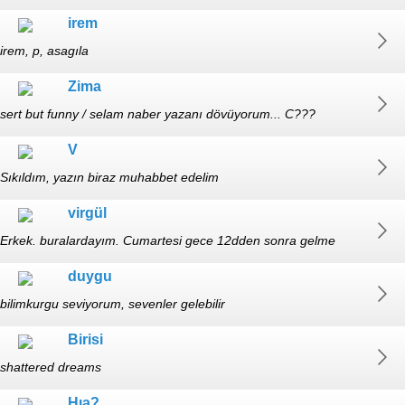
irem
irem, p, asagıla
Zima
sert but funny / selam naber yazanı dövüyorum... C???
V
Sıkıldım, yazın biraz muhabbet edelim
virgül
Erkek. buralardayım. Cumartesi gece 12dden sonra gelme
ihtimalim var.
duygu
bilimkurgu seviyorum, sevenler gelebilir
Birisi
shattered dreams
Hıa?