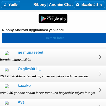
Ribony | Anonim Chat
Yenile
Masaüstü Site
Ribony Android uygulaması yenilendi.
Hemen İndir
ne münasebet
burada olmayabilirim
Özgürs0011_
26 190 98 Adanadan tekim, çiftler ve yalnız kadınlar yazsın.
kaxako
erkek 30 çooook azdım kızlar fotonuza boşalabilir miyim foto ya
da gifle gel
Ayş