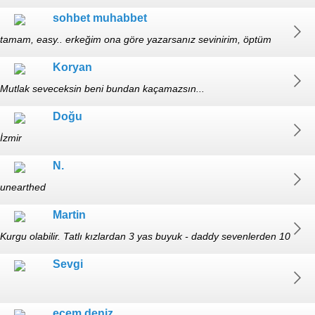
(+30)
sohbet muhabbet
tamam, easy.. erkeğim ona göre yazarsanız sevinirim, öptüm
Koryan
Mutlak seveceksin beni bundan kaçamazsın...
Doğu
İzmir
N.
unearthed
Martin
Kurgu olabilir. Tatlı kızlardan 3 yas buyuk - daddy sevenlerden 10
yas... 18 yaş altı yazmasın
Sevgi
ecem deniz