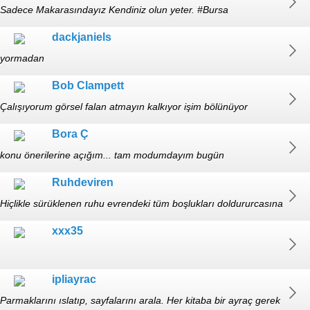
Sadece Makarasındayız Kendiniz olun yeter. #Bursa
dackjaniels
yormadan
Bob Clampett
Çalışıyorum görsel falan atmayın kalkıyor işim bölünüyor
Bora Ç
konu önerilerine açığım... tam modumdayım bugün
Ruhdeviren
Hiçlikle sürüklenen ruhu evrendeki tüm boşlukları doldururcasına
çağlarken, akmak istediği tek yer onsuzluktan kuruyup
xxx35
ölmüştü.1987m-☯️+🔞+🧠
ipliayrac
Parmaklarını ıslatıp, sayfalarını arala. Her kitaba bir ayraç gerek