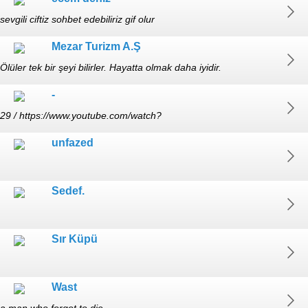
sevgili ciftiz sohbet edebiliriz gif olur
Mezar Turizm A.Ş
Ölüler tek bir şeyi bilirler. Hayatta olmak daha iyidir.
-
29 / https://www.youtube.com/watch?
v=cbNnJLWhu8U&list=RDcbNnJLWhu8U&start_radio=1 /
unfazed
https://www.youtube.com/watch?v=zwNJN8l8F-k&list=RDzwNJN
Sedef.
Sır Küpü
Wast