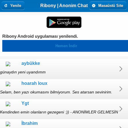
Ribony | Anonim Chat
Yenile
Masaüstü Site
Ribony Android uygulaması yenilendi.
Hemen İndir
aybükke
günaydın yeni uyandımm
hoarah loux
Selam, ben yazı okumasını bilmiyorum. Ses atarsan sevinirim.
Ygt
Kendinden emin olanların gezegeni :)) - ANONİMLER GELMESİN
İbrahim