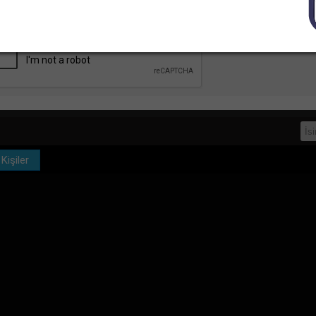
Görüşme linki
Gruplar
-->
Bu linki tarayıcına kaydet, mesajına cevap verildiğ
Kişiler
ajınız Gönderildi