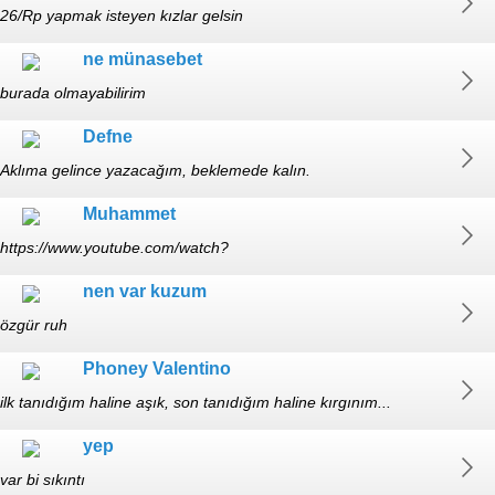
26/Rp yapmak isteyen kızlar gelsin
ne münasebet
burada olmayabilirim
Defne
Aklıma gelince yazacağım, beklemede kalın.
Muhammet
https://www.youtube.com/watch?
v=RXwTKTa7bKk&list=RDRXwTKTa7bKk&start_radio=1
nen var kuzum
özgür ruh
Phoney Valentino
ilk tanıdığım haline aşık, son tanıdığım haline kırgınım...
yep
var bi sıkıntı