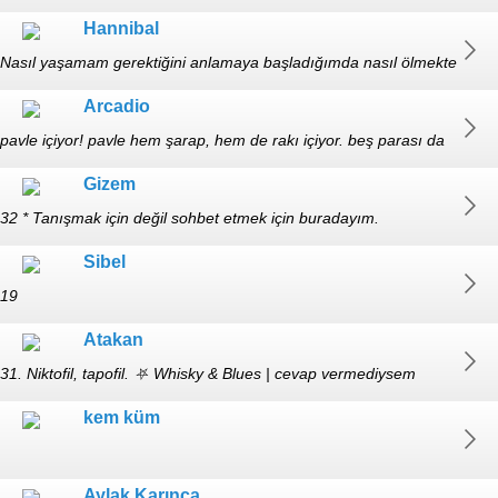
Hannibal
Nasıl yaşamam gerektiğini anlamaya başladığımda nasıl ölmekte
olduğumu gördüm https://youtu.be/vP-HSoe7IAU?
Arcadio
si=YcQgjtIkDskx55ca Psikoloji
pavle içiyor! pavle hem şarap, hem de rakı içiyor. beş parası da
yok. 30-erkek
Gizem
32 * Tanışmak için değil sohbet etmek için buradayım.
Sibel
19
Atakan
31. Niktofil, tapofil. ⛧ Whisky & Blues | cevap vermediysem
görmemişimdir, tekrar yazabilirsiniz.
kem küm
Aylak Karınca