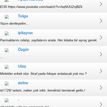
E/35 https://www.youtube.com/watch?v=hqNUU2njBZk
Tolga
Yazın dertleşelim...
ipliayrac
Parmaklarını ıslatıp, sayfalarını arala. Her kitaba bir ayraç gerek
(+30)
Özgür
...
Ulaş
Melekler erkek olur. İtiraf yada hikaye anlatacak yok mu ?
defne
ist🤍29/ selam, naber çok sıktı. kendinizi tanıtarak gelin./
-