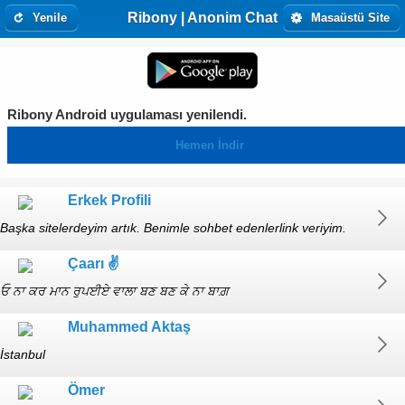
Ribony | Anonim Chat
Yenile
Masaüstü Site
Ribony Android uygulaması yenilendi.
Hemen İndir
Erkek Profili
Başka sitelerdeyim artık. Benimle sohbet edenlerlink veriyim.
Trolü cdsi bitmiyor. O beni tanıdığını söyleyen hatun? Söylediklerin ne
Çaarı ✌️
alaka?
ਓ ਨਾ ਕਰ ਮਾਨ ਰੁਪਈਏ ਵਾਲਾ ਬਣ ਬਣ ਕੇ ਨਾ ਬਾਗ਼
Muhammed Aktaş
İstanbul
Ömer