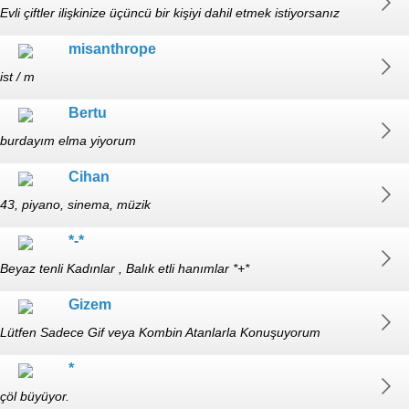
Evli çiftler ilişkinize üçüncü bir kişiyi dahil etmek istiyorsanız
iletişim kurabilirsiniz. Güven, saygı, üslup ve gizlilik önemli. Yalnızca
misanthrope
İstanbul anadolu yakası. Sanal muhabbet ❌️ Troller❌️
ist / m
Bertu
burdayım elma yiyorum
Cihan
43, piyano, sinema, müzik
*-*
Beyaz tenli Kadınlar , Balık etli hanımlar *+*
Gizem
Lütfen Sadece Gif veya Kombin Atanlarla Konuşuyorum
*
çöl büyüyor.