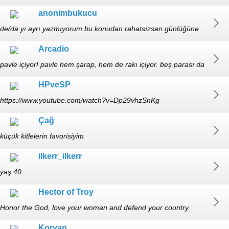
anonimbukucu
de/da yı ayrı yazmıyorum bu konudan rahatsızsan günlüğüne
yazabilirsin 29/E
Arcadio
pavle içiyor! pavle hem şarap, hem de rakı içiyor. beş parası da
yok. 30-erkek
HPveSP
https://www.youtube.com/watch?v=Dp29vhzSnKg
Çağ
küçük kitlelerin favorisiyim
https://www.tumblr.com/blog/kocyigitcag vsco.co/kocyigitcag
ilkerr_ilkerr
yaş 40.
Hector of Troy
Honor the God, love your woman and defend your country.
Koryan