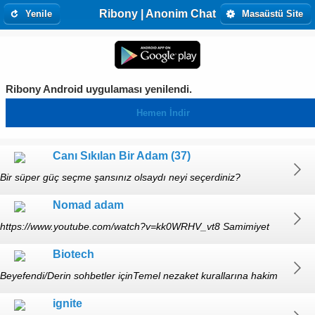
Ribony | Anonim Chat
Yenile
Masaüstü Site
Ribony Android uygulaması yenilendi.
Hemen İndir
Canı Sıkılan Bir Adam (37)
Bir süper güç seçme şansınız olsaydı neyi seçerdiniz?
Nomad adam
https://www.youtube.com/watch?v=kk0WRHV_vt8 Samimiyet
gösterin, gülün. hafta içi 18:00-22:00 arası açık.
Biotech
Beyefendi/Derin sohbetler içinTemel nezaket kurallarına hakim
kaliteli vakit geçirmek isteyenler yazmazsam biraz bekleyin
ignite